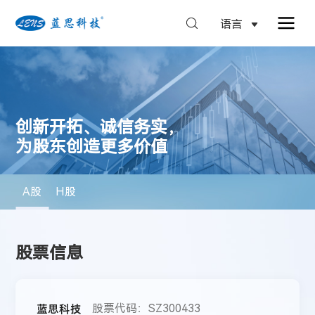
语言
创新开拓、诚信务实，
为股东创造更多价值
A股
H股
股票信息
蓝思科技
股票代码：SZ300433