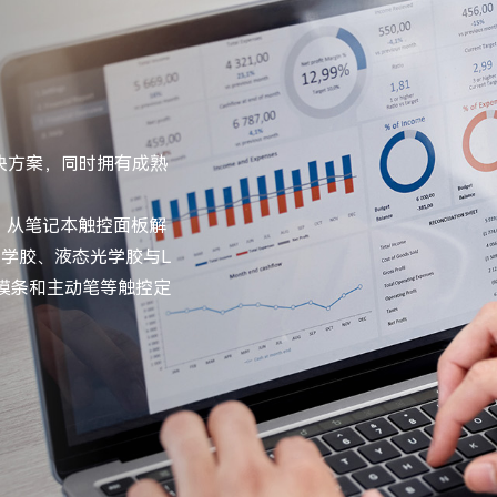
决方案，同时拥有成熟
：从笔记本触控面板解
光学胶、液态光学胶与L
触摸条和主动笔等触控定