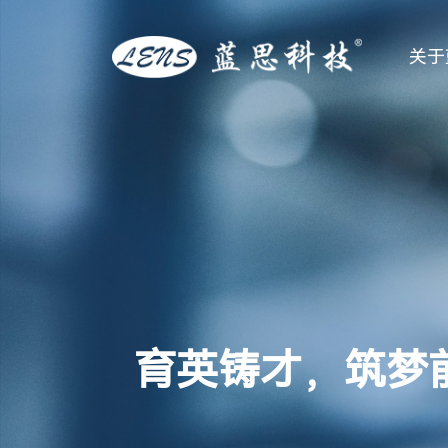
关于
育英铸才，筑梦